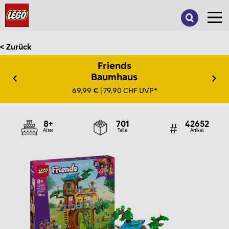
Suche
nach:
< Zurück
Friends
Baumhaus
69,99 € | 79,90 CHF UVP*
8+
701
42652
Alter
Teile
Artikel