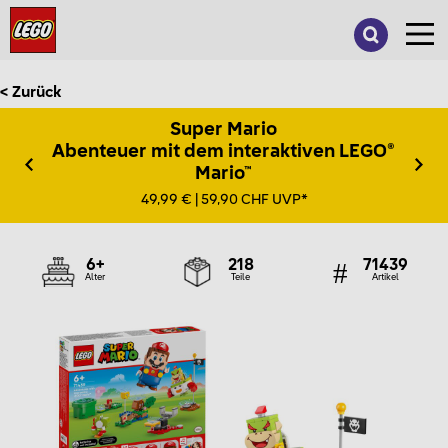
Suche
nach:
< Zurück
Super Mario
Abenteuer mit dem interaktiven LEGO®
Mario™
49,99 € | 59,90 CHF UVP*
6+
218
71439
Alter
Teile
Artikel