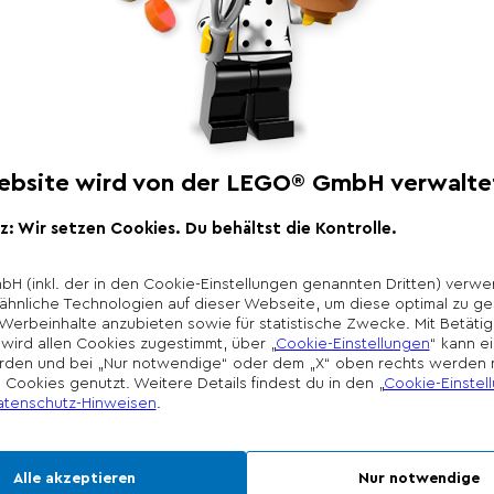
Produktbeschr
Kümmere dich um Litt
T.Rex aller Zeiten! 
TV-Serie Jurassic Wo
deine Sammlung. Vors
einfach alles. Aber 
geht, ist sie auch se
Serie nach und fütter
Dino kann nach dem 
Zimmer aufpassen!
*Unverbindliche Prei
Die Preisgestaltung l