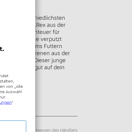
eibung
le Eatie, den niedlichsten
Baue den Baby-T.Rex aus der
rld: Neue Abenteuer für
icht, die Kleine verputzt
wenn es nicht ums Futtern
hr sanft. Stell Szenen aus der
e Little Eatie. Dieser junge
Spielen auch gut auf dein
sempfehlung -
iegt im alleinigen Ermessen des Händlers