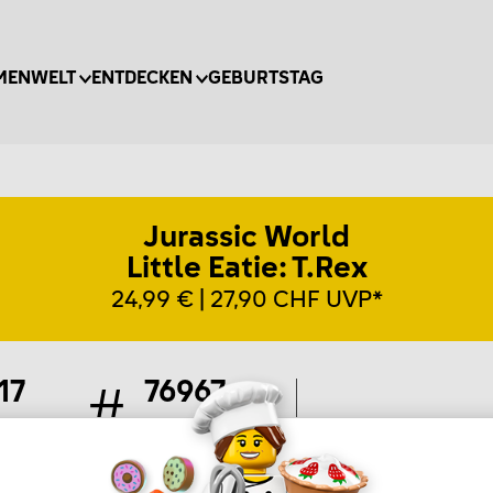
MENWELT
ENTDECKEN
GEBURTSTAG
Jurassic World
Little Eatie: T.Rex
24,99 € | 27,90 CHF UVP*
17
76967
ile
Artikel