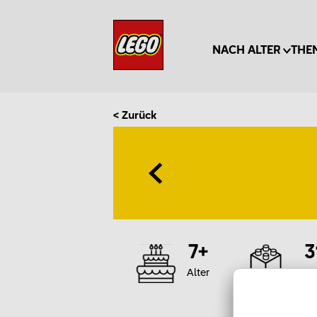
NACH ALTER
THE
< Zurück
7+
3
Alter
Te