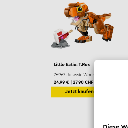
Little Eatie: T.Rex
76967 Jurassic World
24,99 € | 27,90 CHF
UVP*
Jetzt kaufen
*U