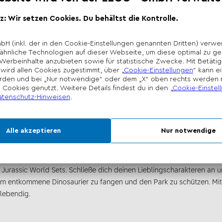
Ermessen des Händlers
BAUE DEIN S
MIT DER LEG
zeug und Sets
saurier mit unseren LEGO Dinosaurier-Spielsets. Kinder ab 6 Jahren
en wie den T. Rex oder den Velociraptor zum Leben erwecken.
sic World
urassic World Sets. Schließe dich deinen Lieblingscharakteren an u
m entkommene Dinosaurier zu fangen und den Park zu schützen. Mit a
lebendig.