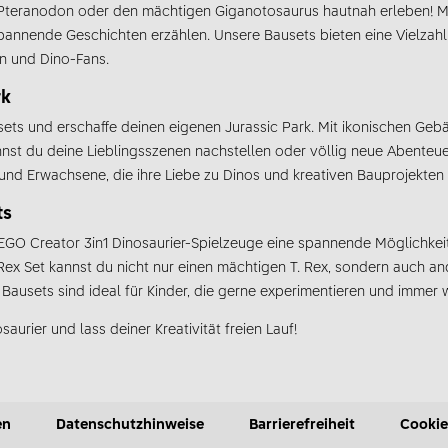
ps, Pteranodon oder den mächtigen Giganotosaurus hautnah erleben! M
annende Geschichten erzählen. Unsere Bausets bieten eine Vielzahl
n und Dino-Fans.
rk
ts und erschaffe deinen eigenen Jurassic Park. Mit ikonischen Ge
nnst du deine Lieblingsszenen nachstellen oder völlig neue Abenteu
r und Erwachsene, die ihre Liebe zu Dinos und kreativen Bauprojekte
ts
EGO Creator 3in1 Dinosaurier-Spielzeuge eine spannende Möglichkei
Rex Set kannst du nicht nur einen mächtigen T. Rex, sondern auch an
n Bausets sind ideal für Kinder, die gerne experimentieren und immer
urier und lass deiner Kreativität freien Lauf!
en
Datenschutzhinweise
Barrierefreiheit
Cookie