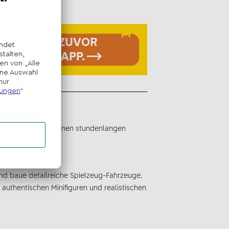
ET WIE NIE ZUVOR
O® BUILDER APP.
 und Erwachsene können stundenlangen
nd baue detailreiche Spielzeug-Fahrzeuge,
uthentischen Minifiguren und realistischen