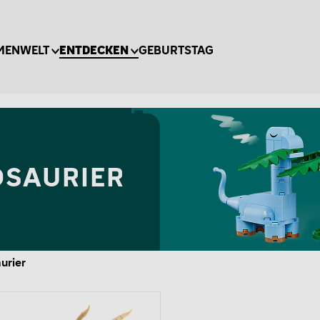
MENWELT
ENTDECKEN
GEBURTSTAG
OSAURIER
urier