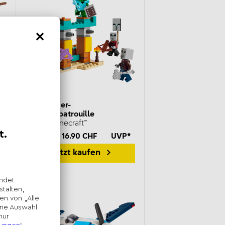
Die Illager-
Wüstenpatrouille
21267 Minecraft™
*
14,99 € | 16,90 CHF
UVP*
Jetzt kaufen