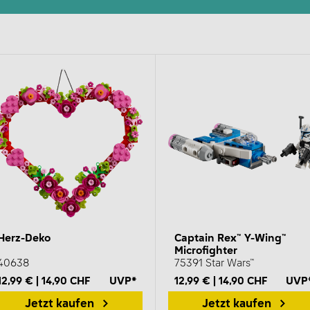
Herz-Deko
Captain Rex™ Y-Wing™
Microfighter
40638
75391 Star Wars™
12,99 € | 14,90 CHF
UVP*
12,99 € | 14,90 CHF
UVP
Jetzt kaufen
Jetzt kaufen