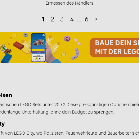
Ermessen des Händlers
1
2
3
4
...
6
>
BAUE DEIN S
MIT DER LEG
eisen
tastischen LEGO Sets unter 20 €! Diese preisgünstigen Optionen bieten
undenlange Unterhaltung, ohne dein Budget zu sprengen.
ty
haft von LEGO City, wo Polizisten, Feuerwehrleute und Bauarbeiter 