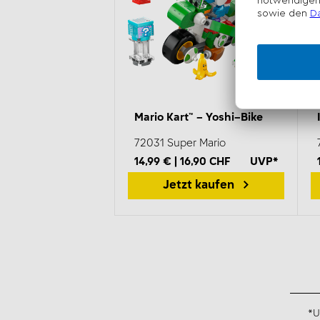
Mario Kart™ – Yoshi–Bike
72031 Super Mario
14,99 € | 16,90 CHF
UVP*
Jetzt kaufen
*U