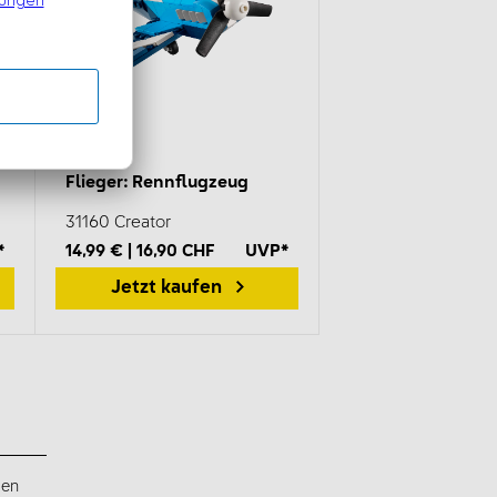
Flieger: Rennflugzeug
31160 Creator
*
14,99 € | 16,90 CHF
UVP*
Jetzt kaufen
gen