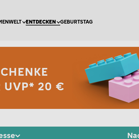
MENWELT
ENTDECKEN
GEBURTSTAG
SCHENKE
 UVP* 20 €
esse
Nac