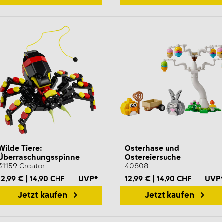
Wilde Tiere:
Osterhase und
Überraschungsspinne
Ostereiersuche
31159 Creator
40808
12,99 € | 14,90 CHF
UVP*
12,99 € | 14,90 CHF
UVP
Jetzt kaufen
Jetzt kaufen