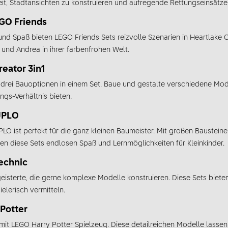
eit, Stadtansichten zu konstruieren und aufregende Rettungseinsätze
EGO Friends
 und Spaß bieten LEGO Friends Sets reizvolle Szenarien in Heartlake 
und Andrea in ihrer farbenfrohen Welt.
eator 3in1
h drei Bauoptionen in einem Set. Baue und gestalte verschiedene Mode
ungs-Verhältnis bieten.
UPLO
ist perfekt für die ganz kleinen Baumeister. Mit großen Bausteinen
en diese Sets endlosen Spaß und Lernmöglichkeiten für Kleinkinder.
echnic
eisterte, die gerne komplexe Modelle konstruieren. Diese Sets bieten
elerisch vermitteln.
Potter
it LEGO Harry Potter Spielzeug. Diese detailreichen Modelle lassen