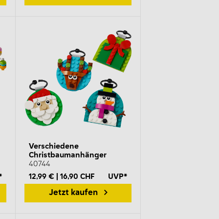
Verschiedene
Christbaumanhänger
40744
*
12,99 € | 16,90 CHF
UVP*
Jetzt kaufen