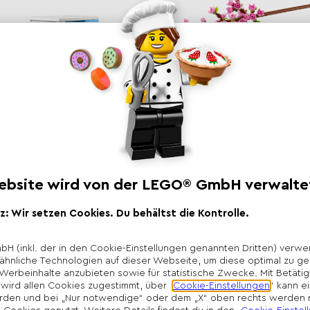
Fliegender Ford Anglia™
Kirschblüten
76424 Harry Potter™
40725 Botanicals Collection
14,99 € | 17,90 CHF
UVP*
14,99 € | 16,90 CHF
UVP
Jetzt kaufen
Jetzt kaufen