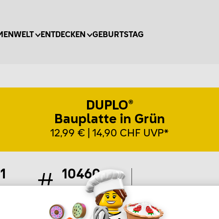
MENWELT
ENTDECKEN
GEBURTSTAG
DUPLO®
Bauplatte in Grün
12,99 € | 14,90 CHF UVP*
1
10460
eile
Artikel