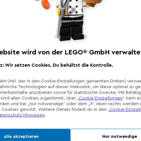
Produktbeschr
Auf dieser grünen 16
Steine in jedem Winke
feststecken. Die Baup
Spielmöglichkeiten 
Rasenflächen, exotis
Berghänge oder coole
Wenn die tollen Mode
lassen sie sich auf d
transportieren und a
*Unverbindliche Prei
Die Preisgestaltung l