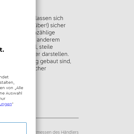
eibung
x16 Bauplatte lassen sich
l (sogar kopfüber!) sicher
latte bietet unzählige
und kann unter anderem
che Dschungel, steile
 grüne Flieger darstellen.
lle dann fertig gebaut sind,
er Bauplatte sicher
usstellen.
sempfehlung -
iegt im alleinigen Ermessen des Händlers