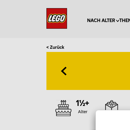
NACH ALTER
THE
< Zurück
1½+
Alter
T