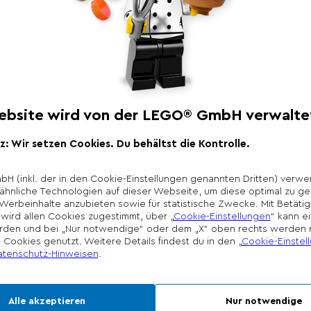
Produktbeschr
Begleite Micky Maus
zum Wunderhaus. Si
Maschine, um zu erfa
machen sollen. Solle
Die Rutsche hinunte
kümmern sich um die
graben den Garten 
gießen die Erdbeeren
selbstgemachte Mar
*Unverbindliche Prei
Die Preisgestaltung l