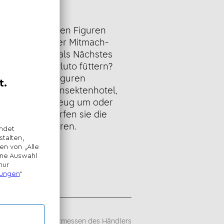
eibung
 und die anderen Figuren
e drehen an der Mitmach-
hren, was sie als Nächstes
n sie malen? Pluto füttern?
rsausen? Die Figuren
 Tierchen im Insektenhotel,
mit dem Werkzeug um oder
. Und jetzt dürfen sie die
melade probieren.
sempfehlung -
iegt im alleinigen Ermessen des Händlers