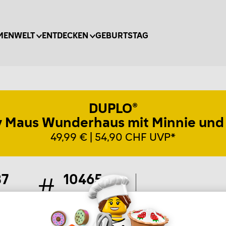
MENWELT
ENTDECKEN
GEBURTSTAG
DUPLO®
 Maus Wunderhaus mit Minnie und 
49,99 € | 54,90 CHF UVP*
87
10465
ile
Artikel