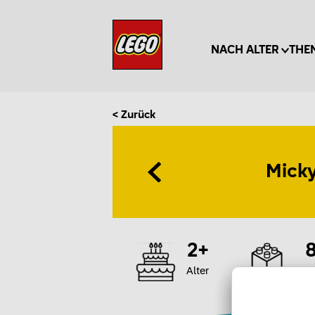
NACH ALTER
THE
< Zurück
Micky
2+
Alter
Te