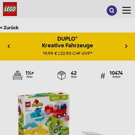
Suche
nach:
< Zurück
DUPLO®
Kreative Fahrzeuge
19,99 € | 22,90 CHF UVP*
1½+
42
10474
Alter
Teile
Artikel