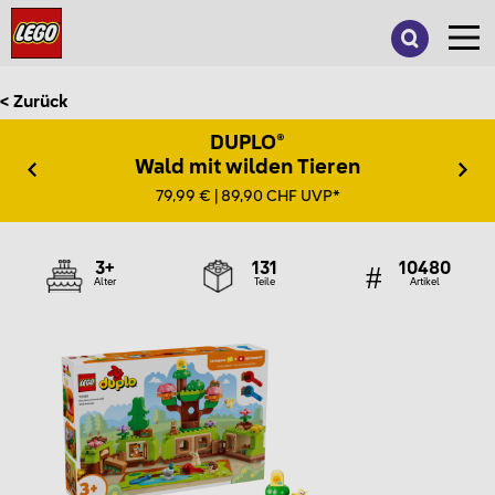
Suche
nach:
< Zurück
DUPLO®
Wald mit wilden Tieren
79,99 € | 89,90 CHF UVP*
3+
131
10480
Alter
Teile
Artikel