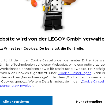
Produktbeschr
LEGO® Botanicals Wald
dem Erwachsene ein
darstellen können. 
und erschaffe LEGO 
Details. Die Fliegenp
anderen Pilzen und 
Das fertige Modell w
Zimmerdeko.
*Unverbindliche Prei
Die Preisgestaltung l