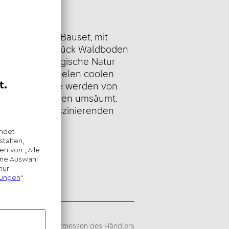
eibung
pilze ist ein Bauset, mit
 prächtiges Stück Waldboden
Genieße die magische Natur
Pflanzen mit vielen coolen
ilze in der Mitte werden von
2 Herbstzeitlosen umsäumt.
ird zu einer faszinierenden
sempfehlung -
iegt im alleinigen Ermessen des Händlers