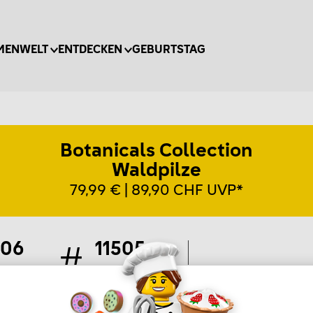
MENWELT
ENTDECKEN
GEBURTSTAG
Botanicals Collection
Waldpilze
79,99 € | 89,90 CHF UVP*
806
11505
eile
Artikel