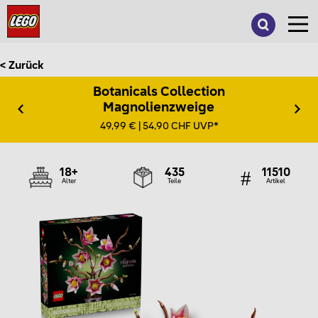
Suche
nach:
< Zurück
Botanicals Collection
Magnolienzweige
49,99 € | 54,90 CHF UVP*
18+
435
11510
Alter
Teile
Artikel