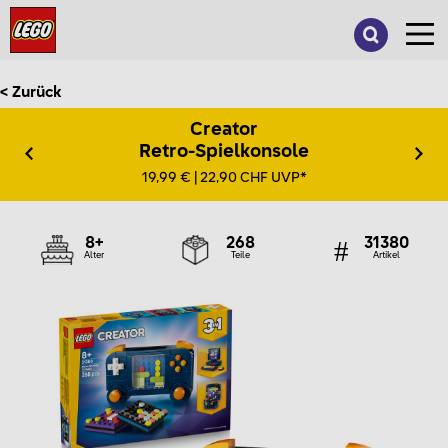
Suche
nach:
< Zurück
Creator
Retro-Spielkonsole
19,99 € | 22,90 CHF UVP*
8+
268
31380
Alter
Teile
Artikel