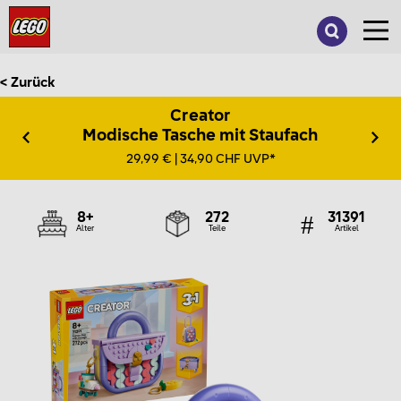
Suche
nach:
< Zurück
Creator
Modische Tasche mit Staufach
29,99 € | 34,90 CHF UVP*
8+
272
31391
Alter
Teile
Artikel