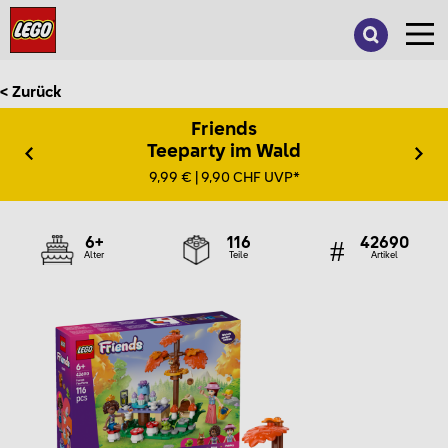
Suche
nach:
< Zurück
Friends
Teeparty im Wald
9,99 € | 9,90 CHF UVP*
6+
116
42690
Alter
Teile
Artikel