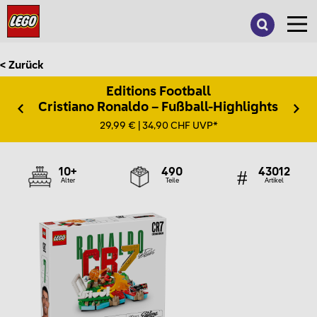
Suche
nach:
< Zurück
Editions Football
Cristiano Ronaldo – Fußball-Highlights
29,99 € | 34,90 CHF UVP*
10+
490
43012
Alter
Teile
Artikel