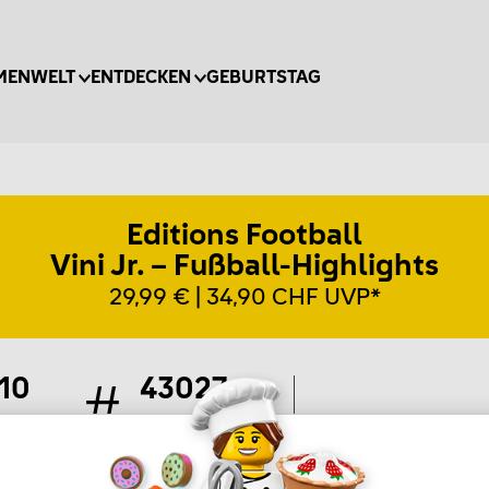
MENWELT
ENTDECKEN
GEBURTSTAG
Editions Football
Vini Jr. – Fußball-Highlights
29,99 € | 34,90 CHF UVP*
10
43027
eile
Artikel