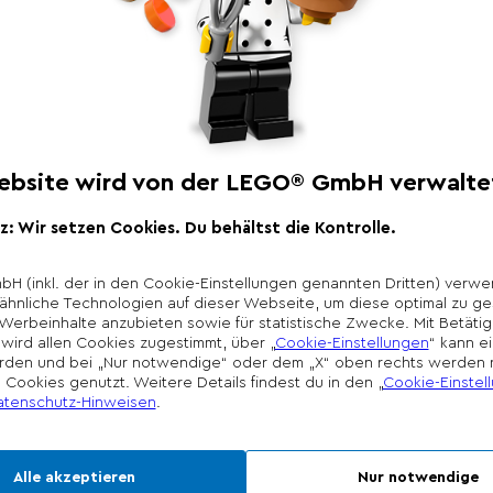
Produktbeschr
Freu dich auf ein fa
einen deiner liebste
Editions Vini Jr. – Fu
cooles Modell zum A
Nummer 7, die Farben
Fußballnationalmanns
Jr. beim Torschuss dar
Sammlerstück dann 
*Unverbindliche Prei
Die Preisgestaltung l