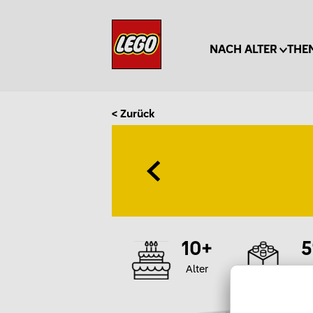
NACH ALTER
THE
< Zurück
10+
5
Alter
T