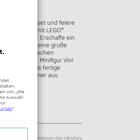
eibung
ntastisches Bauset und feiere
n Fußballstars mit LEGO®
ßball-Highlights. Erschaffe ein
usstellen, das eine große
 der brasilianischen
chaft und die Minifigur Vini
stellt. Stell das fertige
in deinem Zimmer aus.
sempfehlung -
iegt im alleinigen Ermessen des Händlers