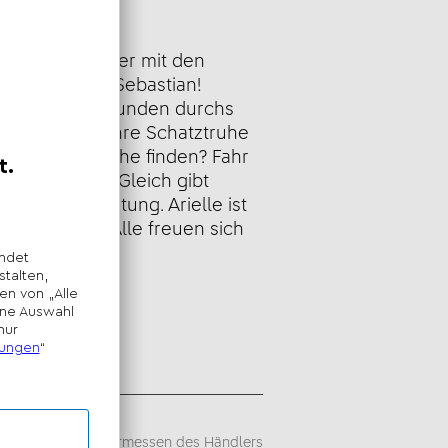
eibung
wasserabenteuer mit den
e, Fabius und Sebastian!
 und ihren Freunden durchs
rotte, wo sie ihre Schatztruhe
t du in der Truhe finden? Fahr
zum Schloss. Gleich gibt
lische Darbietung. Arielle ist
he gekommen. Alle freuen sich
sempfehlung -
iegt im alleinigen Ermessen des Händlers