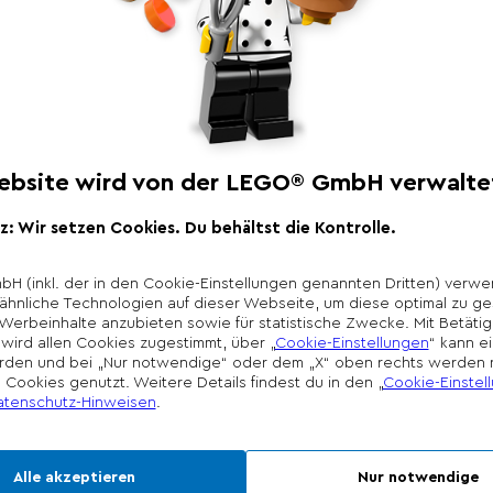
Produktbeschr
Freu dich auf Unter
Disney Figuren Ariell
Schwimm mit Arielle
Schloss zu Arielles G
aufbewahrt. Was wirs
mit dem Boot zurück 
Sebastian eine musika
in ihrer Delfinkutsc
auf die Musik!
*Unverbindliche Prei
Die Preisgestaltung l