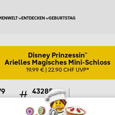
MENWELT
ENTDECKEN
GEBURTSTAG
Disney Prinzessin™
Arielles Magisches Mini-Schloss
19,99 € | 22,90 CHF UVP*
79
43285
ile
Artikel