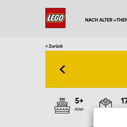
NACH ALTER
THE
< Zurück
5+
1
Alter
Te