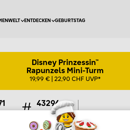
MENWELT
ENTDECKEN
GEBURTSTAG
Disney Prinzessin™
Rapunzels Mini-Turm
19,99 € | 22,90 CHF UVP*
71
43294
ile
Artikel