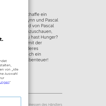
eibung
insel und erschaffe ein
mit Rapunzel, Flynn und Pascal
t ein süßes Bild von Pascal
nster, um dir anzuschauen,
n könntest. Du hast Hunger?
 Cupcake. Und mit der
u dir etwas anderes
 müde? Dann mach ein
em nächsten Abenteuer!
sempfehlung -
iegt im alleinigen Ermessen des Händlers