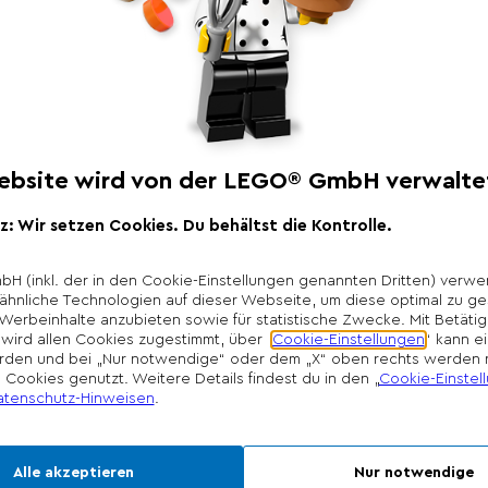
Produktbeschr
Schnapp dir deinen P
Gemälde! Triff dich 
im Turm. Rapunzel ha
gemalt. Öffne ein Fe
was du draußen male
In der Küche gibt es
Bratpfanne kannst d
zubereiten. Bist du
Nickerchen vor dein
*Unverbindliche Prei
Die Preisgestaltung l