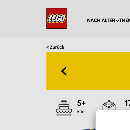
NACH ALTER
THE
< Zurück
5+
1
Alter
Te