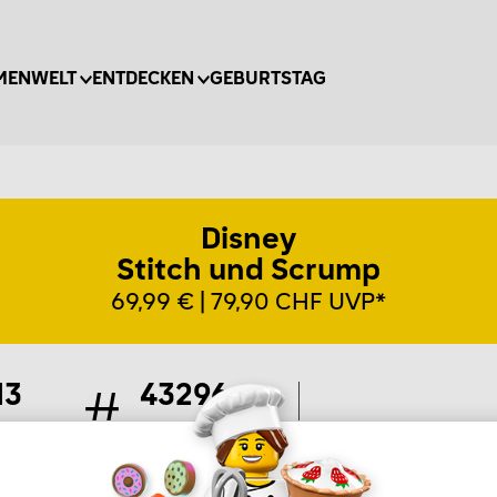
MENWELT
ENTDECKEN
GEBURTSTAG
Disney
Stitch und Scrump
69,99 € | 79,90 CHF UVP*
13
43296
ile
Artikel