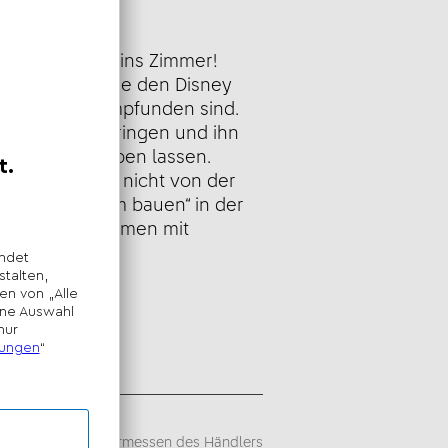
eibung
ußerirdischen ins Zimmer!
GO Steinen, die den Disney
Scrump nachempfunden sind.
lustige Posen bringen und ihn
 das Tanzen üben lassen.
 beim Spielen nicht von der
ion „Gemeinsam bauen“ in der
sst dich zusammen mit
den.
sempfehlung -
iegt im alleinigen Ermessen des Händlers