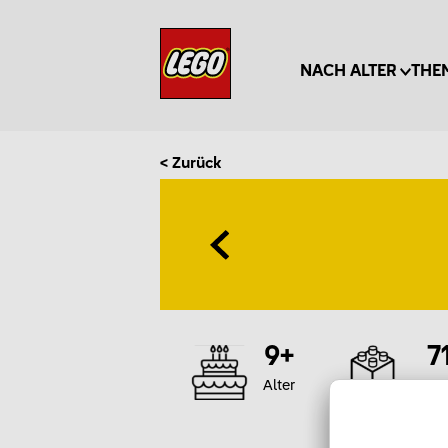
NACH ALTER
THE
< Zurück
9+
7
Alter
Te