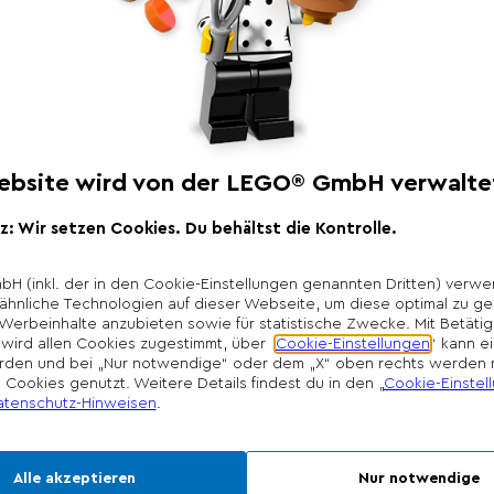
Produktbeschr
Hol dir den blauen A
Baue Modelle aus LE
Figuren Stitch und 
Du kannst Stitch in 
Ukulele spielen oder
Scrump weicht Stitch
Seite. Und die Funkt
LEGO Builder App lä
anderen kreativ wer
*Unverbindliche Prei
Die Preisgestaltung l