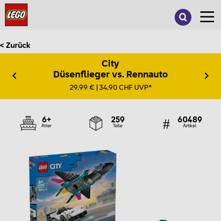
Suche
nach:
< Zurück
City
Düsenflieger vs. Rennauto
29,99 € | 34,90 CHF UVP*
6+
259
60489
Alter
Teile
Artikel