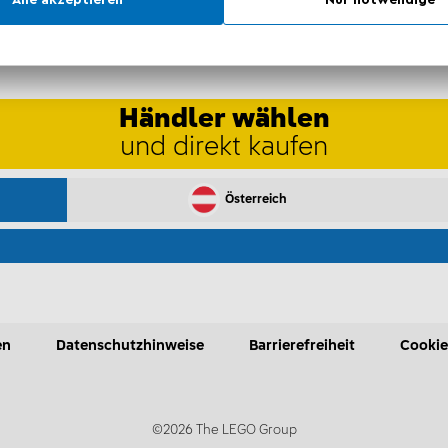
*Unverbindliche Prei
Die Preisgestaltung l
Händler wählen
und direkt kaufen
Österreich
en
Datenschutzhinweise
Barrierefreiheit
Cookie
©2026 The LEGO Group