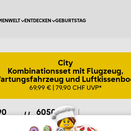
MENWELT
ENTDECKEN
GEBURTSTAG
City
Kombinationsset mit Flugzeug,
artungsfahrzeug und Luftkissenbo
69,99 € | 79,90 CHF UVP*
90
60505
ile
Artikel