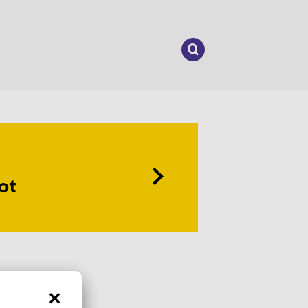
Suchen
nach:
ot