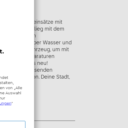
eibung
ende Rettungseinsätze mit
inationsset! Flieg mit dem
s, düse mit dem
Küstenwache über Wasser und
s Wartungsfahrzeug, um mit
 wichtige Reparaturen
ere dann alles neu!
lle zu den passenden
ür jede Mission. Deine Stadt,