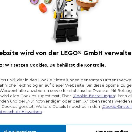
Produktbeschr
Freu dich auf spann
dem LEGO® City Komb
Rettungsflugzeug lo
Luftkissenboot der 
Land und benutze da
der Hubarbeitsbühne
auszuführen. Kombini
Kombiniere die Mode
Rettungsfahrzeugen f
keine Limits!