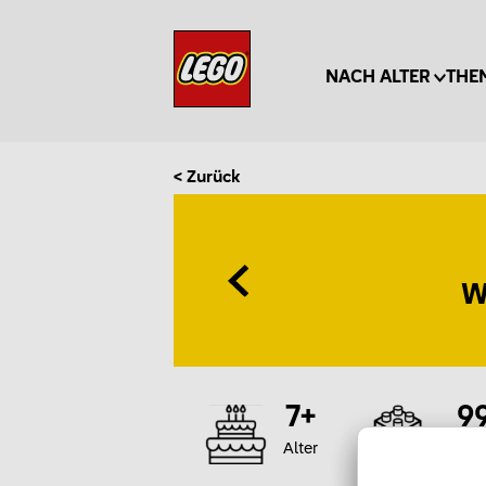
NACH ALTER
THE
< Zurück
W
7+
9
Alter
Te