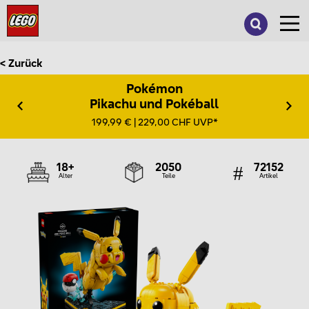
Suche
nach:
< Zurück
Pokémon
Pikachu und Pokéball
199,99 € | 229,00 CHF UVP*
18+
2050
72152
Alter
Teile
Artikel