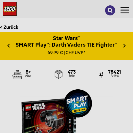
Suche
nach:
< Zurück
Star Wars™
SMART Play™: Darth Vaders TIE Fighter™
69,99 € | CHF UVP*
8+
473
75421
Alter
Teile
Artikel