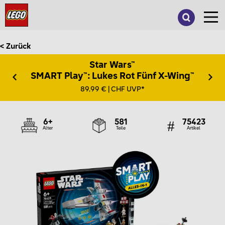
Suche
nach:
< Zurück
Star Wars™
SMART Play™: Lukes Rot Fünf X-Wing™
89,99 € | CHF UVP*
6+
581
75423
Alter
Teile
Artikel