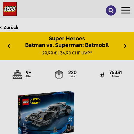
Suche
nach:
< Zurück
Super Heroes
Batman vs. Superman: Batmobil
29,99 € | 34,90 CHF UVP*
9+
220
76331
Alter
Teile
Artikel