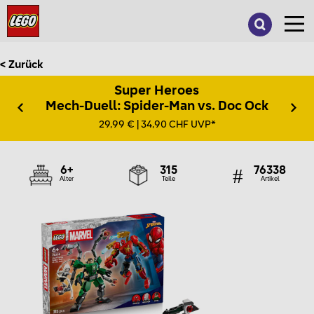
Suche
nach:
< Zurück
Super Heroes
Mech-Duell: Spider-Man vs. Doc Ock
29,99 € | 34,90 CHF UVP*
6+
315
76338
Alter
Teile
Artikel