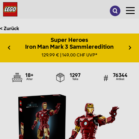
Suche
nach:
< Zurück
Super Heroes
Iron Man Mark 3 Sammleredition
129,99 € | 149,00 CHF UVP*
18+
1297
76344
Alter
Teile
Artikel