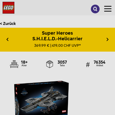
Suche
nach:
< Zurück
Super Heroes
S.H.I.E.L.D.-Helicarrier
369,99 € | 419,00 CHF UVP*
18+
3057
76354
Alter
Teile
Artikel