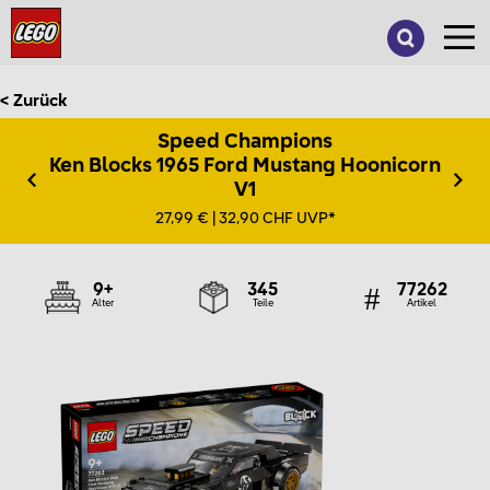
Suche
nach:
< Zurück
Speed Champions
Ken Blocks 1965 Ford Mustang Hoonicorn
V1
27,99 € | 32,90 CHF UVP*
9+
345
77262
Alter
Teile
Artikel