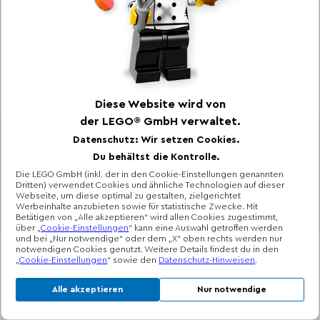
*Unverbindliche Preisempfehlung -
Die Preisgestaltung liegt im
alleinigen Ermessen des Händlers
Impressum
Nutzungsbedingungen
Datenschutzhinweise
Barrierefreiheit
Cookie-Erklärung
Cookie-Einstellungen
©2026 The LEGO Group