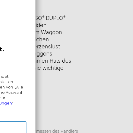
eibung
den lustigen LEGO® DUPLO®
 Farbe entscheiden
s Tier in welchem Waggon
d kann die niedlichen
n und nach Herzenslust
nkinder die Waggons
und den biegsamen Hals des
, entwickeln sie wichtige
en.
sempfehlung -
iegt im alleinigen Ermessen des Händlers