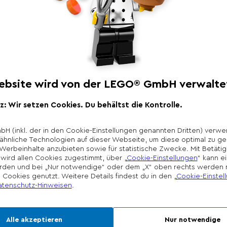
Produktbeschr
Alles einsteigen in 
Tierzug. Anhand der
Kleinkinder, welche
sitzen soll. Dein Kin
Bauernhoftiere baue
umbauen. Wenn Klei
aneinanderkoppeln 
Hahns wackeln lassen
motorische Fähigkeit
*Unverbindliche Prei
Die Preisgestaltung l