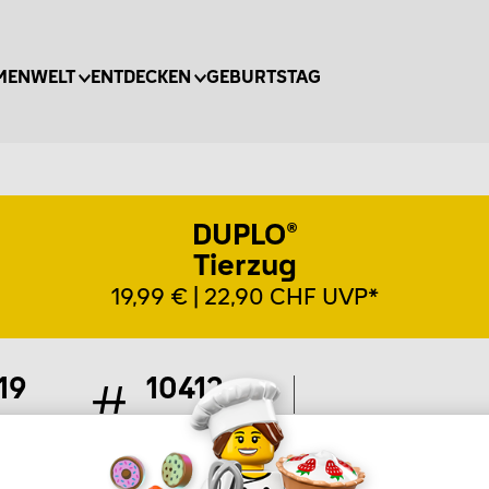
MENWELT
ENTDECKEN
GEBURTSTAG
DUPLO®
Tierzug
19,99 € | 22,90 CHF UVP*
19
10412
Teile
Artikel