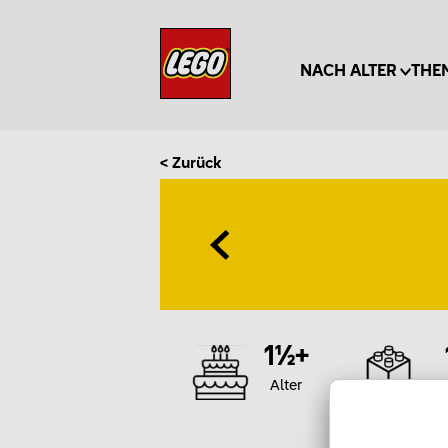
NACH ALTER
THE
< Zurück
1½+
Alter