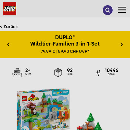
Suche
nach:
< Zurück
DUPLO®
Wildtier-Familien 3-in-1-Set
79,99 € | 89,90 CHF UVP*
2+
92
10446
Alter
Teile
Artikel