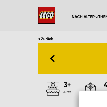
NACH ALTER
THE
< Zurück
3+
Alter
Te