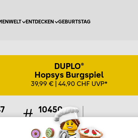
MENWELT
ENTDECKEN
GEBURTSTAG
DUPLO®
Hopsys Burgspiel
39,99 € | 44,90 CHF UVP*
47
10450
ile
Artikel