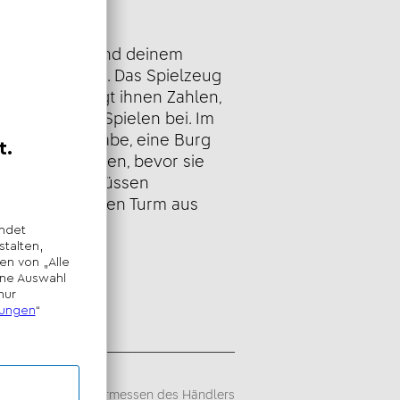
eibung
iel bietet dir und deinem
gen Spielspaß. Das Spielzeug
ernen und bringt ihnen Zahlen,
chseln beim Spielen bei. Im
inder die Aufgabe, eine Burg
reunde zu bauen, bevor sie
Im 2. Spiel müssen
höchstmöglichen Turm aus
bauen.
sempfehlung -
iegt im alleinigen Ermessen des Händlers