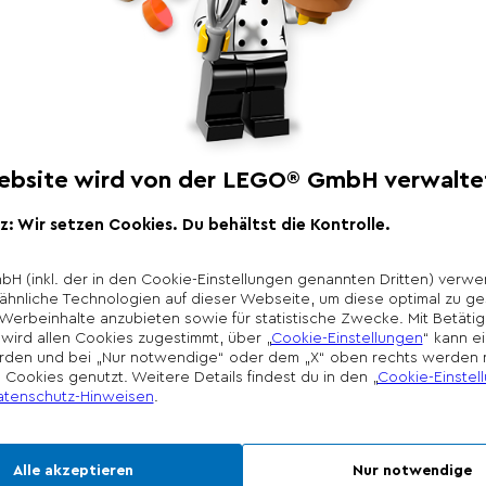
Produktbeschr
Dieses 2-in-1-Brettsp
Kleinkind stundenlan
hilft Kindern beim L
Farben und das Abwe
1. Spiel haben Kleink
für Hopsy und ihre F
nach Hause kommen. 
Vorschulkinder den 
den bunten Steinen 
*Unverbindliche Prei
Die Preisgestaltung l