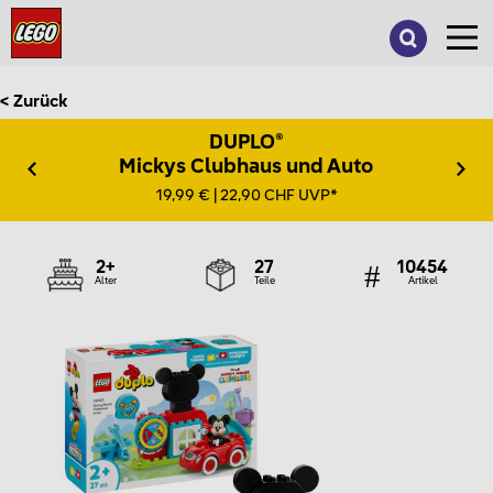
Suche
nach:
< Zurück
DUPLO®
Mickys Clubhaus und Auto
19,99 € | 22,90 CHF UVP*
2+
27
10454
Alter
Teile
Artikel