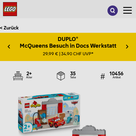
Suche
nach:
< Zurück
DUPLO®
McQueens Besuch in Docs Werkstatt
29,99 € | 34,90 CHF UVP*
2+
35
10456
Alter
Teile
Artikel