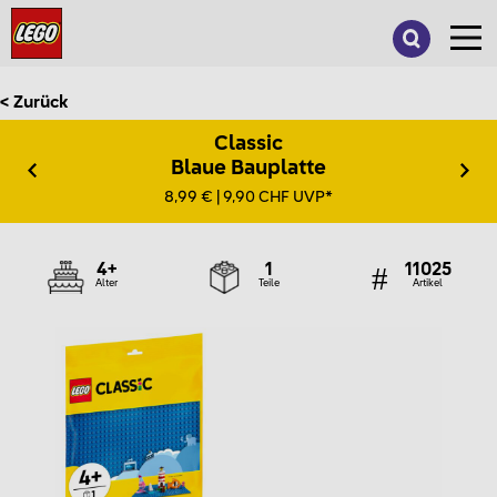
Suche
nach:
< Zurück
Classic
Blaue Bauplatte
8,99 € | 9,90 CHF UVP*
4+
1
11025
Alter
Teile
Artikel