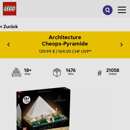
Suche
nach:
< Zurück
Architecture
Cheops-Pyramide
139,99 € | 169,00 CHF UVP*
18+
1476
21058
Alter
Teile
Artikel