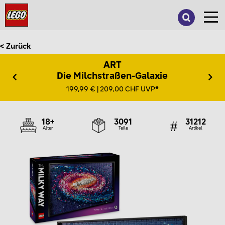
Suche
nach:
< Zurück
ART
Die Milchstraßen-Galaxie
199,99 € | 209,00 CHF UVP*
18+
3091
31212
Alter
Teile
Artikel