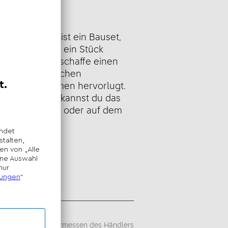
eibung
ction – Tiger ist ein Bauset,
Farbtupfer und ein Stück
Wände holst. Erschaffe einen
einen, der zwischen
nzen und Blumen hervorlugt.
 Bauerlebnis kannst du das
e Wand hängen oder auf dem
ausstellen.
sempfehlung -
iegt im alleinigen Ermessen des Händlers