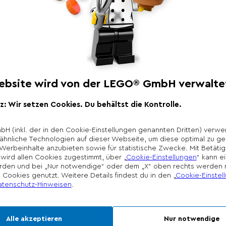
Produktbeschr
LEGO® Art Fauna Colle
mit dem du dir tolle 
Natur in deine vier 
Tigerkopf aus 744 St
wunderschönen Pfla
Nach dem lohnenden
3D-Kunstwerk an di
integrierten Ständer 
*Unverbindliche Prei
Die Preisgestaltung l