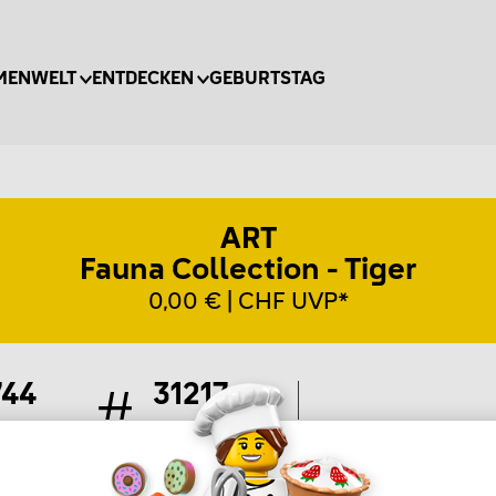
MENWELT
ENTDECKEN
GEBURTSTAG
ART
Fauna Collection - Tiger
0,00 € | CHF UVP*
744
31217
Teile
Artikel