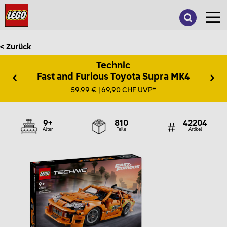
Suche
nach:
< Zurück
Technic
Fast and Furious Toyota Supra MK4
59,99 € | 69,90 CHF UVP*
9+
810
42204
Alter
Teile
Artikel