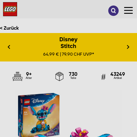
Suche
nach:
< Zurück
Disney
Stitch
64,99 € | 79,90 CHF UVP*
9+
730
43249
Alter
Teile
Artikel