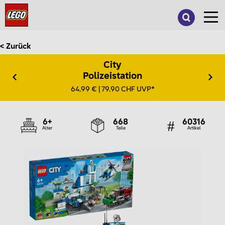
Suche
nach:
< Zurück
City
Polizeistation
64,99 € | 79,90 CHF UVP*
6+
668
60316
Alter
Teile
Artikel