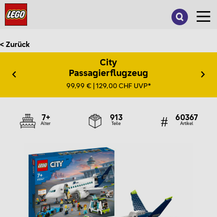
Suche
nach:
< Zurück
City
Passagierflugzeug
99,99 € | 129,00 CHF UVP*
7+
913
60367
Alter
Teile
Artikel