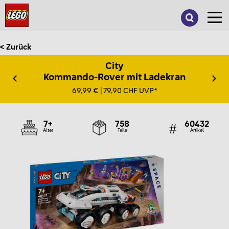
Suche
nach:
< Zurück
City
Kommando-Rover mit Ladekran
69,99 € | 79,90 CHF UVP*
7+
758
60432
Alter
Teile
Artikel