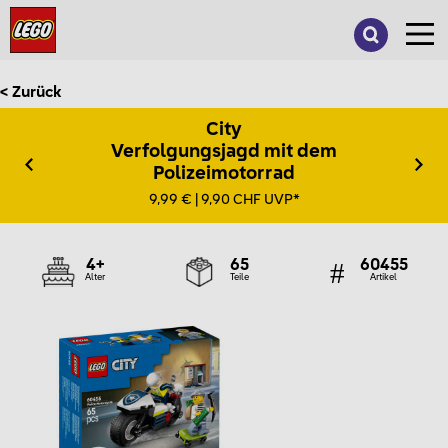
Suche
nach:
< Zurück
City
Verfolgungsjagd mit dem
Polizeimotorrad
9,99 € | 9,90 CHF UVP*
4+
65
60455
Alter
Teile
Artikel