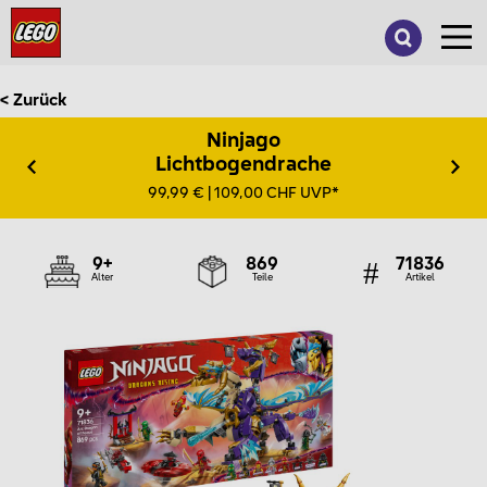
Suche
nach:
< Zurück
Ninjago
Lichtbogendrache
99,99 € | 109,00 CHF UVP*
9+
869
71836
Alter
Teile
Artikel