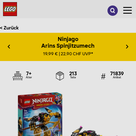
Suche
nach:
< Zurück
Ninjago
Arins Spinjitzumech
19,99 € | 22,90 CHF UVP*
7+
213
71839
Alter
Teile
Artikel