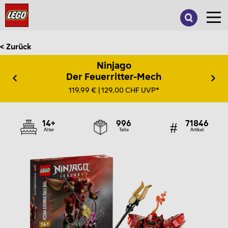
Suche
nach:
< Zurück
Ninjago
Der Feuerritter-Mech
119,99 € | 129,00 CHF UVP*
14+
996
71846
Alter
Teile
Artikel