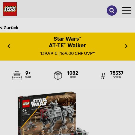
Suche
nach:
< Zurück
Star Wars™
AT-TE™ Walker
139,99 € | 169,00 CHF UVP*
9+
1082
75337
Alter
Teile
Artikel