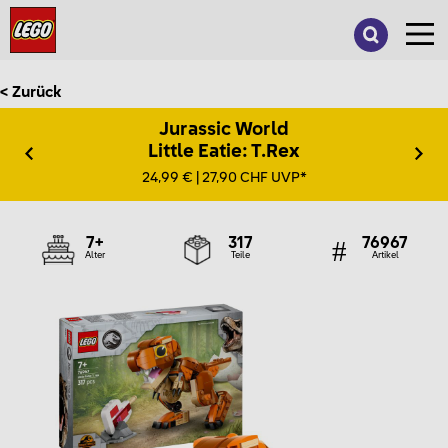
Suche
nach:
< Zurück
Jurassic World
Little Eatie: T.Rex
24,99 € | 27,90 CHF UVP*
7+
317
76967
Alter
Teile
Artikel